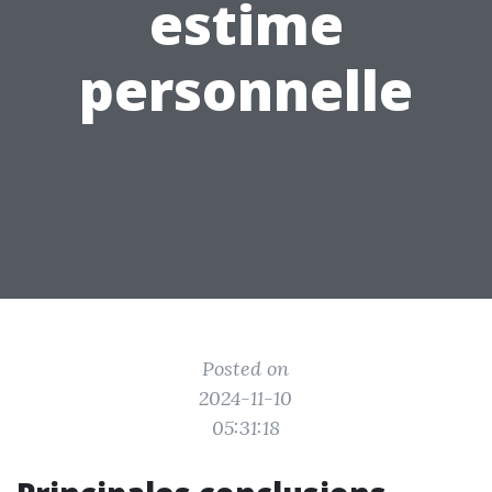
estime
personnelle
Posted on
2024-11-10
05:31:18