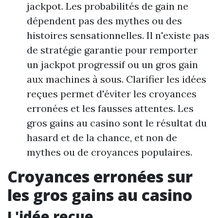
jackpot. Les probabilités de gain ne
dépendent pas des mythes ou des
histoires sensationnelles. Il n'existe pas
de stratégie garantie pour remporter
un jackpot progressif ou un gros gain
aux machines à sous. Clarifier les idées
reçues permet d'éviter les croyances
erronées et les fausses attentes. Les
gros gains au casino sont le résultat du
hasard et de la chance, et non de
mythes ou de croyances populaires.
Croyances erronées sur
les gros gains au casino
L'idée reçue