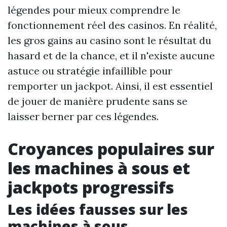
légendes pour mieux comprendre le
fonctionnement réel des casinos. En réalité,
les gros gains au casino sont le résultat du
hasard et de la chance, et il n'existe aucune
astuce ou stratégie infaillible pour
remporter un jackpot. Ainsi, il est essentiel
de jouer de manière prudente sans se
laisser berner par ces légendes.
Croyances populaires sur
les machines à sous et
jackpots progressifs
Les idées fausses sur les
machines à sous