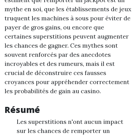
mythe en soi, que les établissements de jeux
truquent les machines à sous pour éviter de
payer de gros gains, ou encore que
certaines superstitions peuvent augmenter
les chances de gagner. Ces mythes sont
souvent renforcés par des anecdotes
incroyables et des rumeurs, mais il est
crucial de déconstruire ces fausses
croyances pour appréhender correctement
les probabilités de gain au casino.
Résumé
Les superstitions n'ont aucun impact
sur les chances de remporter un