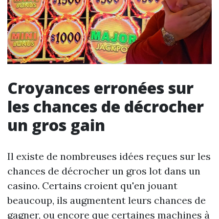
Croyances erronées sur
les chances de décrocher
un gros gain
Il existe de nombreuses idées reçues sur les
chances de décrocher un gros lot dans un
casino. Certains croient qu'en jouant
beaucoup, ils augmentent leurs chances de
gagner, ou encore que certaines machines à