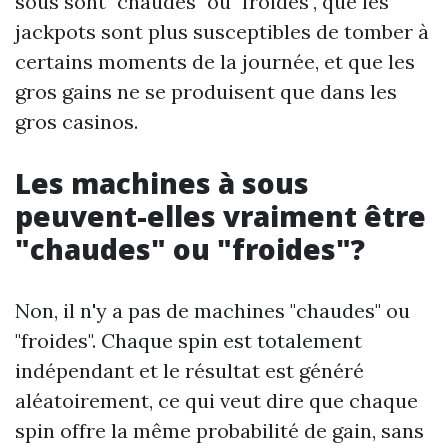
sous sont "chaudes" ou "froides", que les
jackpots sont plus susceptibles de tomber à
certains moments de la journée, et que les
gros gains ne se produisent que dans les
gros casinos.
Les machines à sous
peuvent-elles vraiment être
"chaudes" ou "froides"?
Non, il n'y a pas de machines "chaudes" ou
"froides". Chaque spin est totalement
indépendant et le résultat est généré
aléatoirement, ce qui veut dire que chaque
spin offre la même probabilité de gain, sans