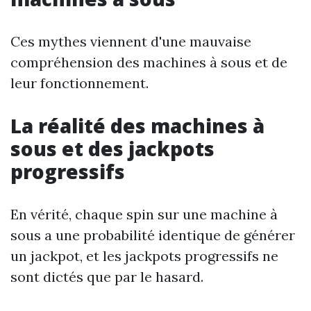
Ces mythes viennent d'une mauvaise
compréhension des machines à sous et de
leur fonctionnement.
La réalité des machines à
sous et des jackpots
progressifs
En vérité, chaque spin sur une machine à
sous a une probabilité identique de générer
un jackpot, et les jackpots progressifs ne
sont dictés que par le hasard.