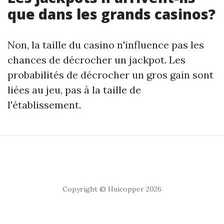
que dans les grands casinos?
Non, la taille du casino n'influence pas les
chances de décrocher un jackpot. Les
probabilités de décrocher un gros gain sont
liées au jeu, pas à la taille de
l'établissement.
Copyright © Huicopper 2026