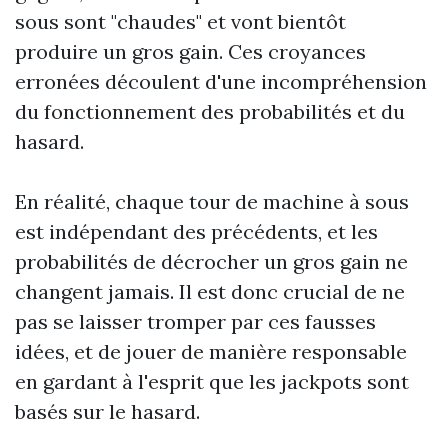
sous sont "chaudes" et vont bientôt
produire un gros gain. Ces croyances
erronées découlent d'une incompréhension
du fonctionnement des probabilités et du
hasard.
En réalité, chaque tour de machine à sous
est indépendant des précédents, et les
probabilités de décrocher un gros gain ne
changent jamais. Il est donc crucial de ne
pas se laisser tromper par ces fausses
idées, et de jouer de manière responsable
en gardant à l'esprit que les jackpots sont
basés sur le hasard.