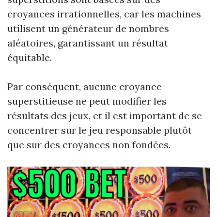
croyances irrationnelles, car les machines
utilisent un générateur de nombres
aléatoires, garantissant un résultat
équitable.
Par conséquent, aucune croyance
superstitieuse ne peut modifier les
résultats des jeux, et il est important de se
concentrer sur le jeu responsable plutôt
que sur des croyances non fondées.